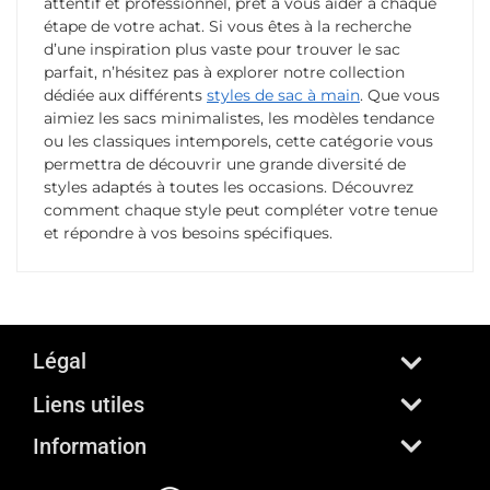
attentif et professionnel, prêt à vous aider à chaque
étape de votre achat. Si vous êtes à la recherche
d’une inspiration plus vaste pour trouver le sac
parfait, n’hésitez pas à explorer notre collection
dédiée aux différents
styles de sac à main
. Que vous
aimiez les sacs minimalistes, les modèles tendance
ou les classiques intemporels, cette catégorie vous
permettra de découvrir une grande diversité de
styles adaptés à toutes les occasions. Découvrez
comment chaque style peut compléter votre tenue
et répondre à vos besoins spécifiques.
Légal
Liens utiles
Mentions Légales
Conditions Générales de Vente
Politique de Livraison
Politique de confidentialité
Rétractation et remboursement
Politique de cookies (UE)
Information
⛟ Suivre ma commande
✆ 01.89.27.70.70
Nous contacter
Mon compte