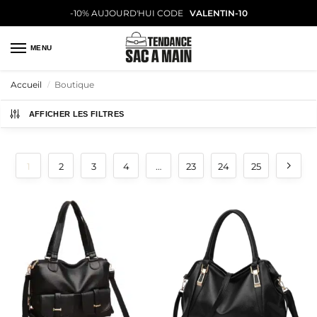
-10% AUJOURD'HUI CODE
VALENTIN-10
MENU
Accueil
Boutique
/
AFFICHER LES FILTRES
1
2
3
4
…
23
24
25