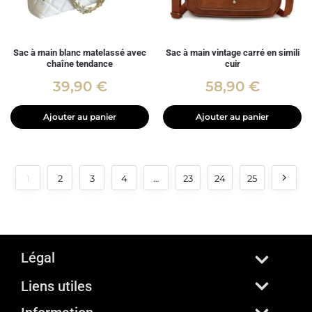
Sac à main blanc matelassé avec
Sac à main vintage carré en simili
chaîne tendance
cuir
39,90
€
58,90
€
Ajouter au panier
Ajouter au panier
1
2
3
4
…
23
24
25
Légal
Liens utiles
Mentions Légales
Conditions Générales de Vente
Politique de Livraison
Politique de confidentialité
Rétractation et remboursement
Politique de cookies (UE)
⛟ Suivre ma commande
✆ 01.89.27.70.70
Nous contacter