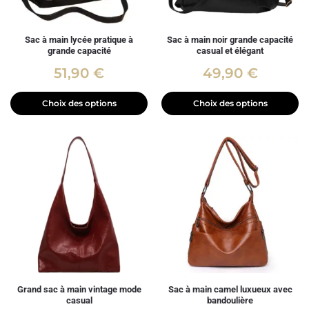
Sac à main lycée pratique à
Sac à main noir grande capacité
grande capacité
casual et élégant
51,90
€
49,90
€
Choix des options
Choix des options
Grand sac à main vintage mode
Sac à main camel luxueux avec
casual
bandoulière