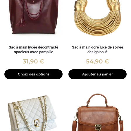
Sac à main lycée décontracté
Sac à main doré luxe de soirée
spacieux avec pampille
design noué
31,90
€
54,90
€
Choix des options
Ajouter au panier