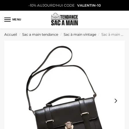
-10% AUJOURD'HUI CODE
VALENTIN-10
MENU
Accueil
Sac a main tendance
Sac à main vintage
Sac à main vintage au charme classique
/
/
/