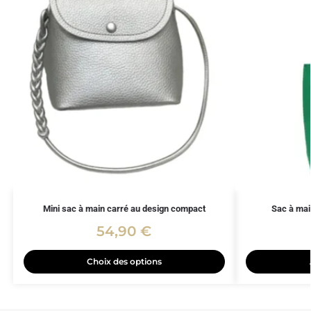
Mini sac à main carré au design compact
Sac à main
54,90
€
Choix des options