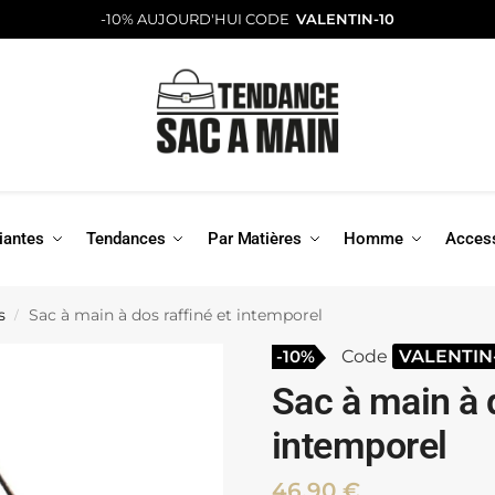
-10% AUJOURD'HUI CODE
VALENTIN-10
iantes
Tendances
Par Matières
Homme
Acces
s
Sac à main à dos raffiné et intemporel
/
-10%
Code
VALENTIN
Sac à main à d
intemporel
46,90
€