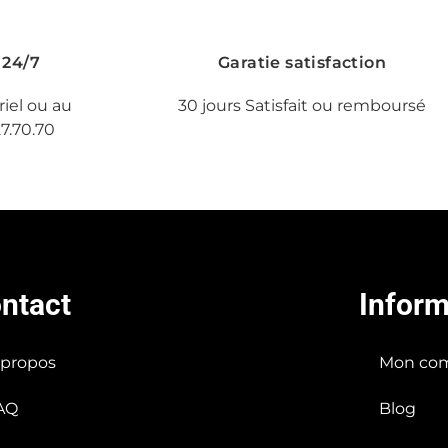
 24/7
Garatie satisfaction
riel ou au
30 jours Satisfait ou remboursé
27.70.70
ntact
Inform
 propos
Mon co
AQ
Blog