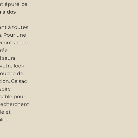
et épuré, ce
n à dos
nt à toutes
s. Pour une
écontractée
rée
l saura
votre look
touche de
tion. Ce sac
soire
nable pour
 recherchent
yle et
lité.