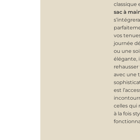
classique 
sac à mai
s’intégrera
parfaiteme
vos tenue
journée d
ou une soi
élégante, i
rehausser 
avec une 
sophistica
est l’acces
incontour
celles qui
à la fois st
fonctionna