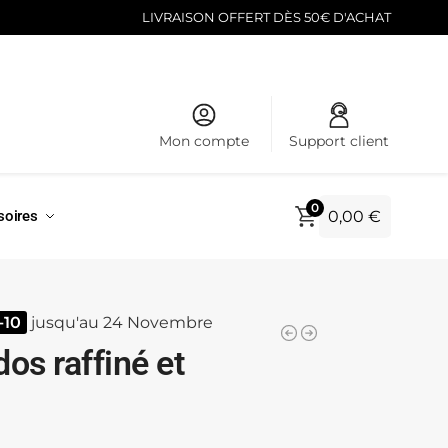
LIVRAISON OFFERT DÈS 50€ D'ACHAT
Mon compte
Support client
0
0,00
€
soires
-10
jusqu'au 24 Novembre
os raffiné et