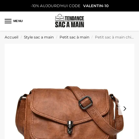
-10% AUJOURD'HUI CODE
VALENTIN-10
MENU
Accueil
Style sac a main
Petit sac à main
Petit sac à main chic style vintage
/
/
/